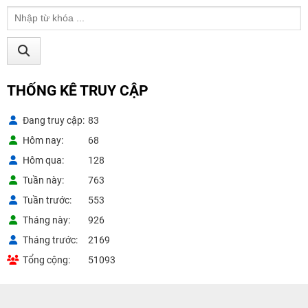
THỐNG KÊ TRUY CẬP
Đang truy cập
83
Hôm nay
68
Hôm qua
128
Tuần này
763
Tuần trước
553
Tháng này
926
Tháng trước
2169
Tổng cộng
51093